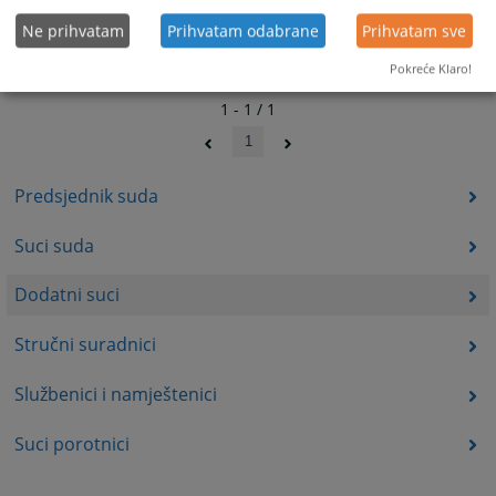
Ne prihvatam
Prihvatam odabrane
Prihvatam sve
Pokreće Klaro!
1 - 1 / 1
1
Predsjednik suda
Suci suda
Dodatni suci
Stručni suradnici
Službenici i namještenici
Suci porotnici