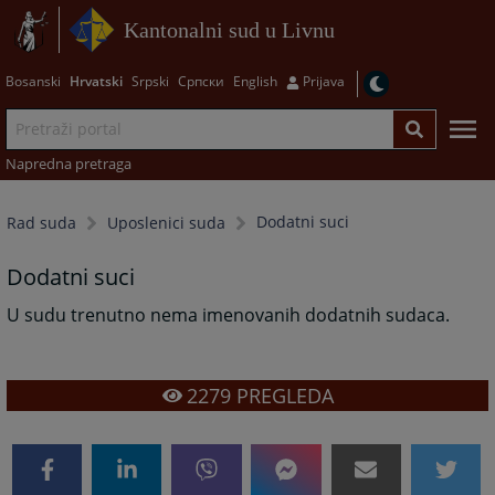
Kantonalni sud u Livnu
Bosanski
Hrvatski
Srpski
Српски
English
Prijava
Napredna pretraga
Dodatni suci
Rad suda
Uposlenici suda
Dodatni suci
U sudu trenutno nema imenovanih dodatnih sudaca.
2279
PREGLEDA