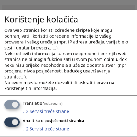
Linkovi
Korištenje kolačića
Bivši dodatni suci
Ova web stranica koristi određene skripte koje mogu
pohranjivati i koristiti određene informacije iz vašeg
browsera i vašeg uređaja (npr. IP adresa uređaja, varijable o
sesiji unutar browsera, ...).
Neke od ovih informacija su nam neophodne i bez njih web
stranica ne bi mogla fukcionisati u svom punom obimu, dok
neke nisu prijeko neophodne a služe za dodatne stvari (npr.
procjenu nivoa posjećenosti, budućeg usavršavanja
stranice...).
Na ovom mjestu možete dozvoliti ili uskratiti pravo na
korištenje tih informacija.
Translation
(obavezna)
↓
2
Servisi treće strane
Analitika o posjećenosti stranica
↓
2
Servisi treće strane