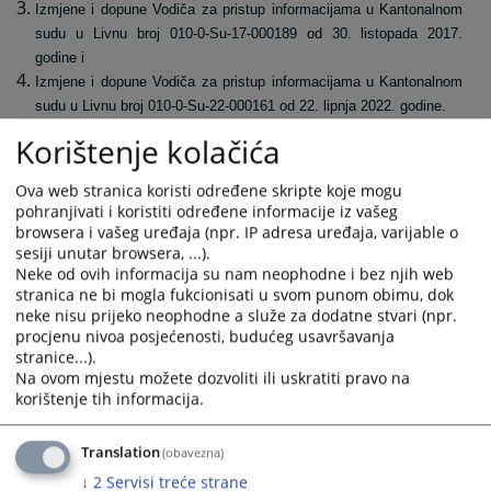
Izmjene i dopune Vodiča za pristup informacijama u Kantonalnom
sudu u Livnu broj 010-0-Su-17-000189 od 30. listopada 2017.
godine i
Izmjene i dopune Vodiča za pristup informacijama u Kantonalnom
sudu u Livnu broj 010-0-Su-22-000161 od 22. lipnja 2022. godine.
Korištenje kolačića
Također možete pogledati i neslužbeni prečišćeni tekst Vodiča za
pristup informacijama u Kantonalnom sudu u Livnu.
Ova web stranica koristi određene skripte koje mogu
1385
PREGLEDA
pohranjivati i koristiti određene informacije iz vašeg
browsera i vašeg uređaja (npr. IP adresa uređaja, varijable o
sesiji unutar browsera, ...).
Neke od ovih informacija su nam neophodne i bez njih web
stranica ne bi mogla fukcionisati u svom punom obimu, dok
neke nisu prijeko neophodne a služe za dodatne stvari (npr.
procjenu nivoa posjećenosti, budućeg usavršavanja
Prateći dokumenti
stranice...).
Na ovom mjestu možete dozvoliti ili uskratiti pravo na
Vodič za pristup informacijama-neslužbeni prečišćeni
korištenje tih informacija.
tekst
Vodič za pristup informacijama
Translation
(obavezna)
↓
2
Servisi treće strane