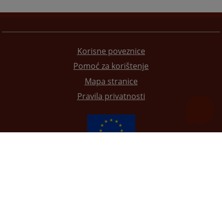
Korisne poveznice
Pomoć za korištenje
Mapa stranice
Pravila privatnosti
Redizajn web stranice je finansirala Evropska unija. Za njen sadržaj isključivo je odgovorno
Visoko sudsko i tužilačko vijeće BiH i ona ne odražava nužno stavove Evropske unije.
© 2021
Visoko sudbeno i tužiteljsko vijeće