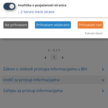
Analitika o posjećenosti stranica
↓
2
Servisi treće strane
Ne prihvatam
Prihvatam odabrane
Prihvatam sve
Pokreće Klaro!
1 - 1 / 1
1
Zakoni o slobodi pristupa informacijama u BiH
Vodič za pristup informacijama
Zahtjev za pristup informacijama