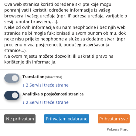
ksud-livno@pravosudje.ba
E-pošta
:
Ova web stranica koristi određene skripte koje mogu
pohranjivati i koristiti određene informacije iz vašeg
JIB
:
4281048040008
browsera i vašeg uređaja (npr. IP adresa uređaja, varijable o
sesiji unutar browsera, ...).
Neke od ovih informacija su nam neophodne i bez njih web
6643
PREGLEDA
stranica ne bi mogla fukcionisati u svom punom obimu, dok
neke nisu prijeko neophodne a služe za dodatne stvari (npr.
procjenu nivoa posjećenosti, budućeg usavršavanja
stranice...).
Na ovom mjestu možete dozvoliti ili uskratiti pravo na
korištenje tih informacija.
Translation
(obavezna)
↓
2
Servisi treće strane
Analitika o posjećenosti stranica
↓
2
Servisi treće strane
Ne prihvatam
Prihvatam odabrane
Prihvatam sve
Pokreće Klaro!