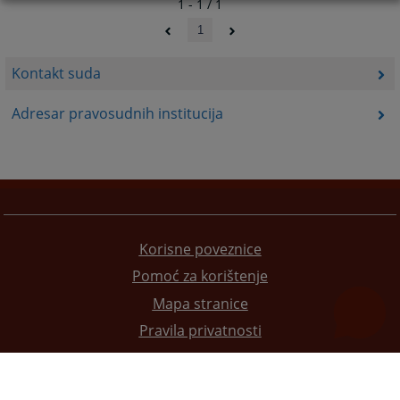
1 - 1 / 1
1
Kontakt suda
Adresar pravosudnih institucija
Korisne poveznice
Pomoć za korištenje
Mapa stranice
Pravila privatnosti