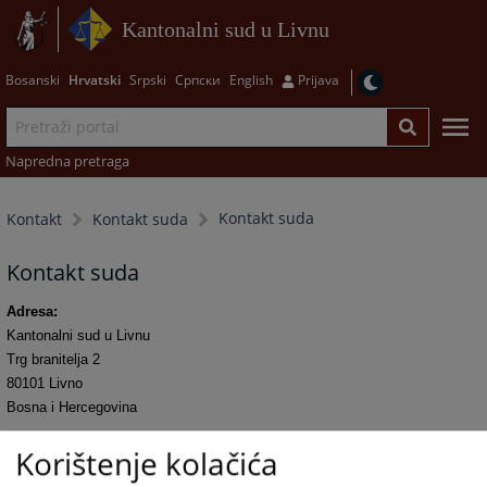
Kantonalni sud u Livnu
Bosanski
Hrvatski
Srpski
Српски
English
Prijava
Napredna pretraga
Kontakt suda
Kontakt
Kontakt suda
Kontakt suda
Adresa
:
Kantonalni sud u Livnu
Trg branitelja 2
80101 Livno
Bosna i Hercegovina
Telefon
:
+387 34 208-064 (pisarnica)
Korištenje kolačića
Fax
:
+387 34 202-182