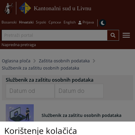
Kantonalni sud u Livnu
Bosanski
Hrvatski
Srpski
Српски
English
Prijava
Napredna pretraga
Oglasna ploča
Zaštita osobnih podataka
Službenik za zaštitu osobnih podataka
Službenik za zaštitu osobnih podataka
Navigate
Navigate
forward
forward
to
to
Službenik za zaštitu osobnih podataka
interact
interact
with
with
Korištenje kolačića
Zakonom o zaštiti osobnih podataka („Službeni glasnik Bosne
the
the