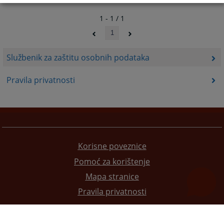
1 - 1 / 1
1
Službenik za zaštitu osobnih podataka
Pravila privatnosti
Korisne poveznice
Pomoć za korištenje
Mapa stranice
Pravila privatnosti