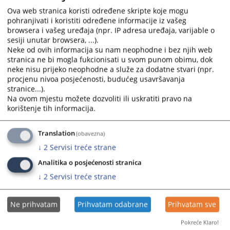
i Hercegovine“, broj: 12/25) propisana je obveza imenovanja
calendar
calendar
Ova web stranica koristi određene skripte koje mogu
službenika za zaštitu osobnih podataka, njegov status i
pohranjivati i koristiti određene informacije iz vašeg
and
and
zadaci.
browsera i vašeg uređaja (npr. IP adresa uređaja, varijable o
select
select
sesiji unutar browsera, ...).
06.10.2025.
a
a
Neke od ovih informacija su nam neophodne i bez njih web
date.
date.
stranica ne bi mogla fukcionisati u svom punom obimu, dok
Press
Press
neke nisu prijeko neophodne a služe za dodatne stvari (npr.
the
the
procjenu nivoa posjećenosti, budućeg usavršavanja
question
question
stranice...).
Na ovom mjestu možete dozvoliti ili uskratiti pravo na
mark
mark
korištenje tih informacija.
key
key
to
to
get
get
Translation
(obavezna)
the
the
↓
2
Servisi treće strane
keyboard
keyboard
Analitika o posjećenosti stranica
shortcuts
shortcuts
↓
2
Servisi treće strane
for
for
changing
changing
dates.
dates.
Ne prihvatam
Prihvatam odabrane
Prihvatam sve
Pokreće Klaro!