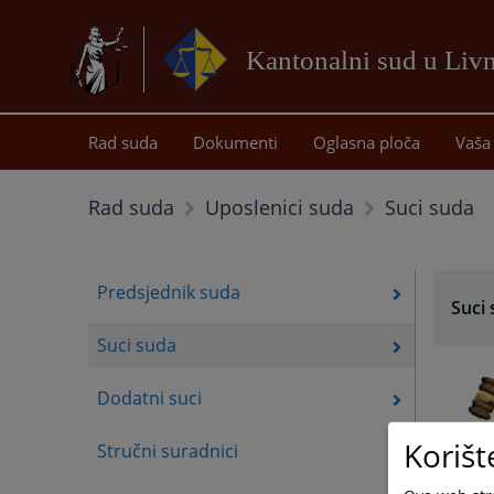
Kantonalni sud u Liv
Rad suda
Dokumenti
Oglasna ploča
Vaša 
Suci suda
Rad suda
Uposlenici suda
Predsjednik suda
Suci
Suci suda
Dodatni suci
Korišt
Stručni suradnici