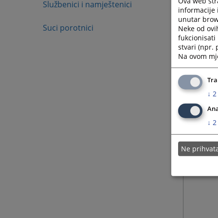
Ova web stra
Službenici i namještenici
informacije 
unutar brows
Suci porotnici
Neke od ovi
fukcionisat
stvari (npr.
Na ovom mjes
Tra
↓
2
Ana
↓
2
Ne prihva