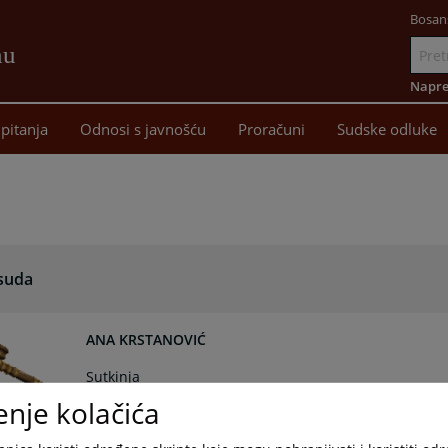
Bosan
nu
Idi
na
Napre
sadržaj
pitanja
Odnosi s javnošću
Proračuni
Sudske odluke
 suda
ANA KRSTANOVIĆ
Sutkinja
enje kolačića
OZRENKA VIDAČAK