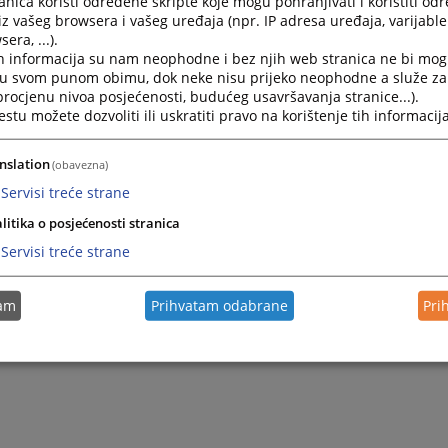
nica koristi određene skripte koje mogu pohranjivati i koristiti od
iz vašeg browsera i vašeg uređaja (npr. IP adresa uređaja, varijable 
Zamjenica predsjednika suda; Predsjednica građansko
era, ...).
h informacija su nam neophodne i bez njih web stranica ne bi mog
i u svom punom obimu, dok neke nisu prijeko neophodne a služe z
SOFIJA VRDOLJAK
 procjenu nivoa posjećenosti, budućeg usavršavanja stranice...).
tu možete dozvoliti ili uskratiti pravo na korištenje tih informacija
Sutkinja
nslation
(obavezna)
AIDA BAJREKTAREVIĆ
Servisi treće strane
litika o posjećenosti stranica
Sutkinja
Servisi treće strane
tam
Prihvatam odabrane
Pri