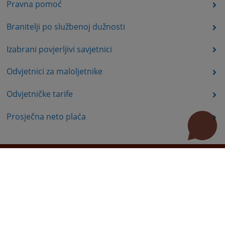
Pravna pomoć
Branitelji po službenoj dužnosti
Izabrani povjerljivi savjetnici
Odvjetnici za maloljetnike
Odvjetničke tarife
Prosječna neto plaća
Korisne poveznice
Pomoć za korištenje
Mapa stranice