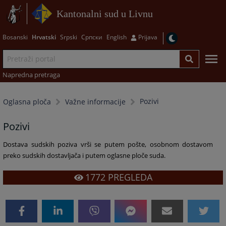
Kantonalni sud u Livnu
Bosanski
Hrvatski
Srpski
Српски
English
Prijava
Napredna pretraga
Pozivi
Oglasna ploča
Važne informacije
Pozivi
Dostava sudskih poziva vrši se putem pošte, osobnom dostavom
preko sudskih dostavljača i putem oglasne ploče suda.
1772
PREGLEDA