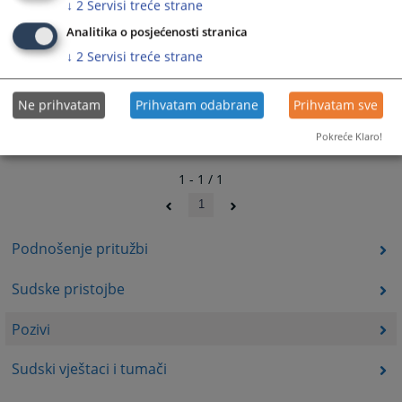
↓
2
Servisi treće strane
Analitika o posjećenosti stranica
↓
2
Servisi treće strane
Ne prihvatam
Prihvatam odabrane
Prihvatam sve
Pokreće Klaro!
1 - 1 / 1
1
Podnošenje pritužbi
Sudske pristojbe
Pozivi
Sudski vještaci i tumači