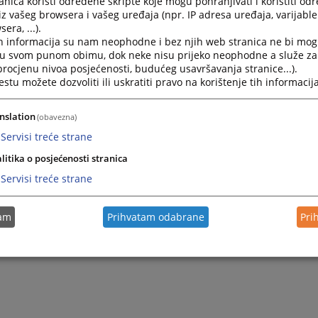
nica koristi određene skripte koje mogu pohranjivati i koristiti od
iz vašeg browsera i vašeg uređaja (npr. IP adresa uređaja, varijable 
era, ...).
je ništavosti ugovora
h informacija su nam neophodne i bez njih web stranica ne bi mog
i u svom punom obimu, dok neke nisu prijeko neophodne a služe z
 procjenu nivoa posjećenosti, budućeg usavršavanja stranice...).
otraživanja
tu možete dozvoliti ili uskratiti pravo na korištenje tih informacija
ja rješenja i isplate
nslation
(obavezna)
Servisi treće strane
litika o posjećenosti stranica
Servisi treće strane
tam
Prihvatam odabrane
Pri