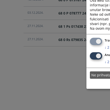
Ova web stra
informacije 
unutar brows
03.12.2024.
68 0 P 078777 24 Gž, Utvrđivan
Neke od ovi
fukcionisat
stvari (npr.
27.11.2024.
68 1 Ps 017438 23 Pž, Isplata p
Na ovom mjes
27.11.2024.
68 0 Rs 079835 24 Rsž, Poništen
Tra
↓
2
Ana
↓
2
Ne prihva