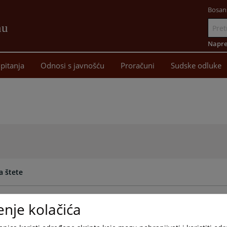
Bosan
nu
Idi
na
Napre
sadržaj
pitanja
Odnosi s javnošću
Proračuni
Sudske odluke
a štete
 i predaja u posjed
enje kolačića
rava iz radnog odnosa