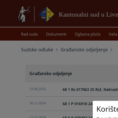
Kantonalni sud u Liv
Rad suda
Dokumenti
Oglasna ploča
Vaša 
Sudske odluke
Građansko odjeljenje
Građansko odjeljenje
23.06.2025.
68 1 Rs 017063 25 Rsž, Naknad
30.12.2024.
68 1 P 016918 24 Gž, Utvrđenje
Korišt
12.12.2024.
68 0 P 079787 24 Gž, Zaštita p