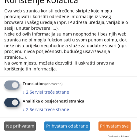
Rješenja Općinskog suda u Livnu, Odjeljenje suda u Drvaru br.
68 1 Ps 017438 23 Ps od 14.09.2023. godine, na sjednici vijeća
Ova web stranica koristi određene skripte koje mogu
održanoj dana 27.11.2024. godine, donio je slijedeće rješenje...
pohranjivati i koristiti određene informacije iz vašeg
browsera i vašeg uređaja (npr. IP adresa uređaja, varijable o
Prikazana vijest je na
:
Hrvatski jezik
sesiji unutar browsera, ...).
Neke od ovih informacija su nam neophodne i bez njih web
stranica ne bi mogla fukcionisati u svom punom obimu, dok
Prateći dokumenti
neke nisu prijeko neophodne a služe za dodatne stvari (npr.
procjenu nivoa posjećenosti, budućeg usavršavanja
68 1 Ps 017438 23 Pž
stranice...).
Na ovom mjestu možete dozvoliti ili uskratiti pravo na
korištenje tih informacija.
302
PREGLEDA
Translation
(obavezna)
↓
2
Servisi treće strane
Analitika o posjećenosti stranica
↓
2
Servisi treće strane
Ne prihvatam
Prihvatam odabrane
Prihvatam sve
Pokreće Klaro!