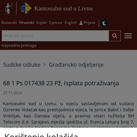
Kantonalni sud u Livnu
Bosanski
Hrvatski
Srpski
Српски
English
Prijava
Napredna pretraga
Sudske odluke
Građansko odjeljenje
68 1 Ps 017438 23 Pž, Isplata potraživanja
27.11.2024.
Kantonalni sud u Livnu, u vijeću sastavljenom od sudaca
Ozrenke Vidačak kao predsjednice vijeća, te Jurice Babić i Sofije
Vrdoljak, kao članova vijeća, u pravnoj stvari tužitelja BH
Telecom d.d. Sarajevo, mjesta sjedišta ul. Franca Lehara broj 7,
protiv tuženika Općina Bosansko Grahovo, ul. Vojislava Ivetića 2,
Korištenje kolačića
Bosansko Grahovo, odlučujući po žalbi tužitelja izjavljene protiv