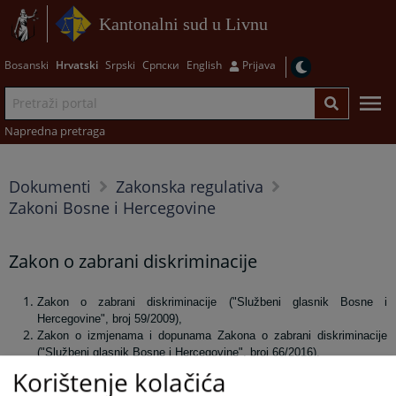
Kantonalni sud u Livnu
Bosanski
Hrvatski
Srpski
Српски
English
Prijava
Napredna pretraga
Dokumenti
Zakonska regulativa
Zakoni Bosne i Hercegovine
Zakon o zabrani diskriminacije
Zakon o zabrani diskriminacije ("Službeni glasnik Bosne i
Hercegovine", broj 59/2009),
Zakon o izmjenama i dopunama Zakona o zabrani diskriminacije
("Službeni glasnik Bosne i Hercegovine", broj 66/2016).
Korištenje kolačića
Prikazana vijest je na
:
Hrvatski jezik