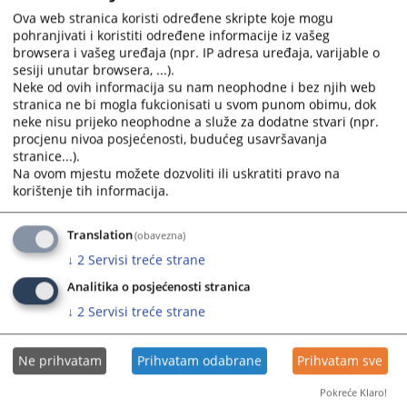
Vijest dostupna još na
:
English language
Ova web stranica koristi određene skripte koje mogu
pohranjivati i koristiti određene informacije iz vašeg
Prateći dokumenti
browsera i vašeg uređaja (npr. IP adresa uređaja, varijable o
sesiji unutar browsera, ...).
Zakon o izmjenama i dopunama Zakona o zabrani
Neke od ovih informacija su nam neophodne i bez njih web
stranica ne bi mogla fukcionisati u svom punom obimu, dok
diskriminacije SG BiH 66_2016
neke nisu prijeko neophodne a služe za dodatne stvari (npr.
Zakon o zabrani diskriminacije SG BiH 59_2009
procjenu nivoa posjećenosti, budućeg usavršavanja
stranice...).
Na ovom mjestu možete dozvoliti ili uskratiti pravo na
korištenje tih informacija.
443
PREGLEDA
Translation
(obavezna)
↓
2
Servisi treće strane
Analitika o posjećenosti stranica
↓
2
Servisi treće strane
Ne prihvatam
Prihvatam odabrane
Prihvatam sve
Pokreće Klaro!