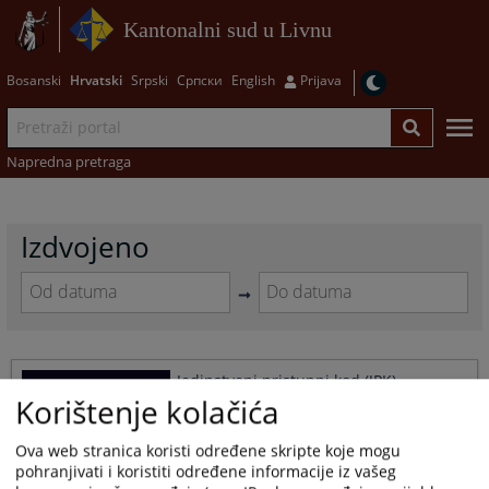
Kantonalni sud u Livnu
Bosanski
Hrvatski
Srpski
Српски
English
Prijava
Napredna pretraga
Izdvojeno
Navigate
Navigate
forward
forward
to
to
Jedinstveni pristupni kod (JPK)
interact
interact
Korištenje kolačića
with
with
01.07.2010.
the
the
calendar
calendar
Ova web stranica koristi određene skripte koje mogu
and
and
pohranjivati i koristiti određene informacije iz vašeg
select
select