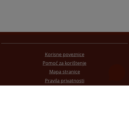
Korisne poveznice
Pomoć za korištenje
Mapa stranice
Pravila privatnosti
Redizajn web stranice je finansirala Evropska unija. Za njen sadržaj isključivo je odgovorno
Visoko sudsko i tužilačko vijeće BiH i ona ne odražava nužno stavove Evropske unije.