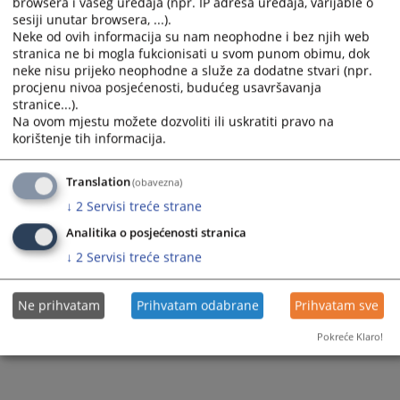
browsera i vašeg uređaja (npr. IP adresa uređaja, varijable o
a
a
sesiji unutar browsera, ...).
Uvjerenja i potvrde
date.
date.
Neke od ovih informacija su nam neophodne i bez njih web
Press
Press
17.05.2010.
stranica ne bi mogla fukcionisati u svom punom obimu, dok
the
the
neke nisu prijeko neophodne a služe za dodatne stvari (npr.
question
question
procjenu nivoa posjećenosti, budućeg usavršavanja
mark
mark
stranice...).
key
key
Na ovom mjestu možete dozvoliti ili uskratiti pravo na
1 - 2 / 2
to
to
korištenje tih informacija.
get
get
1
the
the
Translation
(obavezna)
keyboard
keyboard
shortcuts
shortcuts
↓
2
Servisi treće strane
for
for
Analitika o posjećenosti stranica
changing
changing
dates.
dates.
↓
2
Servisi treće strane
Ne prihvatam
Prihvatam odabrane
Prihvatam sve
Pokreće Klaro!