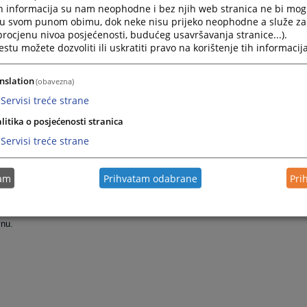
h informacija su nam neophodne i bez njih web stranica ne bi mog
i u svom punom obimu, dok neke nisu prijeko neophodne a služe z
 procjenu nivoa posjećenosti, budućeg usavršavanja stranice...).
tu možete dozvoliti ili uskratiti pravo na korištenje tih informacija
nslation
(obavezna)
Servisi treće strane
litika o posjećenosti stranica
Servisi treće strane
tam
Prihvatam odabrane
Pri
vnu.