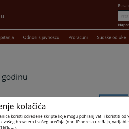
Bosan
nu
Idi
na
Napre
sadržaj
pitanja
Odnosi s javnošću
Proračuni
Sudske odluke
. godinu
enje kolačića
nica koristi određene skripte koje mogu pohranjivati i koristiti od
iz vašeg browsera i vašeg uređaja (npr. IP adresa uređaja, varijable 
era, ...).