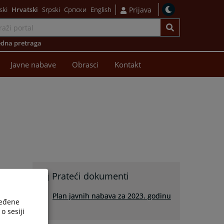
ski
Hrvatski
Srpski
Српски
English
Prijava
dna pretraga
Javne nabave
Obrasci
Kontakt
Prateći dokumenti
Plan javnih nabava za 2023. godinu
ređene
o sesiji