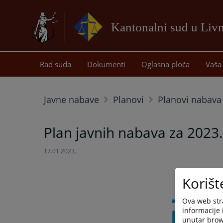
Kantonalni sud u Liv
Rad suda
Dokumenti
Oglasna ploča
Vaša 
Javne nabave
Planovi
Planovi nabava
Plan javnih nabava za 2023
17.01.2023.
Korišt
Ova web stra
informacije 
unutar brows