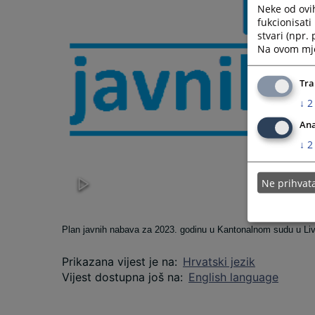
Neke od ovi
fukcionisat
stvari (npr.
Na ovom mjes
Tra
↓
2
Ana
↓
2
Ne prihva
Plan javnih nabava za 2023. godinu u Kantonalnom sudu u Li
Prikazana vijest je na
:
Hrvatski jezik
Vijest dostupna još na
:
English language