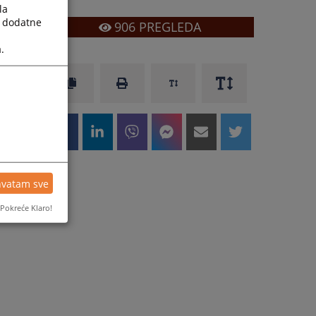
la
a dodatne
906
PREGLEDA
.
hvatam sve
Pokreće Klaro!