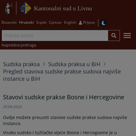
Kantonalni sud u Livnu
Bosanski
Hrvatski
Srpski
Српски
English
Prijava
Napredna pretraga
Sudska praksa
Sudska praksa u BiH
Pregled stavova sudske prakse sudova najviše
instance u BiH
Stavovi sudske prakse Bosne i Hercegovine
29.06.2026.
Ovdje možete preuzeti stavove sudske prakse sudova najviše
instance.
Visoko sudsko i tužilačko vijeće Bosne i Hercegovine je u