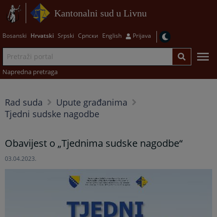
Kantonalni sud u Livnu
Bosanski
Hrvatski
Srpski
Српски
English
Prijava
Napredna pretraga
Rad suda
Upute građanima
Tjedni sudske nagodbe
Obavijest o „Tjednima sudske nagodbe“
03.04.2023.