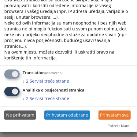
pohranjivati i koristiti određene informacije iz vašeg
browsera i vašeg uređaja (npr. IP adresa uređaja, varijable o
sesiji unutar browsera, ...).
Neke od ovih informacija su nam neophodne i bez njih web
stranica ne bi mogla fukcionisati u svom punom obimu, dok
neke nisu prijeko neophodne a služe za dodatne stvari (npr.
procjenu nivoa posjećenosti, budućeg usavršavanja
stranice...).
Na ovom mjestu možete dozvoliti ili uskratiti pravo na
Obavještava se stanovništvo da će se u prvostupanjskom i
korištenje tih informacija.
drugostupanjskom sudu Kantona 10 provoditi „Tjedni sudske nagodbe“.
Cilj je da se strankama
ukaže na mogućnost sklapanja sudske nagodbe
te da se stranke što aktivnije upute da riješe svoje predmete na ovaj
Translation
(obavezna)
način. Period provedbe ove aktivnosti je od 15. do 26. svibnja 2023.
↓
2
Servisi treće strane
godine.
Analitika o posjećenosti stranica
Prikazana vijest je na
:
Hrvatski jezik
↓
2
Servisi treće strane
Vijest dostupna još na
:
English language
Ne prihvatam
Prihvatam odabrane
Prihvatam sve
Linkovi
Pokreće Klaro!
Smjernice za sklapanje sudske nagodbe - za stranke