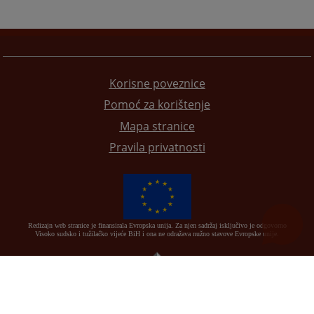
Korisne poveznice
Pomoć za korištenje
Mapa stranice
Pravila privatnosti
Redizajn web stranice je finansirala Evropska unija. Za njen sadržaj isključivo je odgovorno
Visoko sudsko i tužilačko vijeće BiH i ona ne odražava nužno stavove Evropske unije.
© 2021
Visoko sudbeno i tužiteljsko vijeće