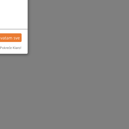
hvatam sve
Pokreće Klaro!