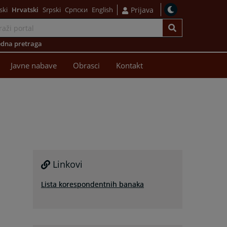
ski
Hrvatski
Srpski
Српски
English
Prijava
dna pretraga
Javne nabave
Obrasci
Kontakt
Linkovi
Lista korespondentnih banaka