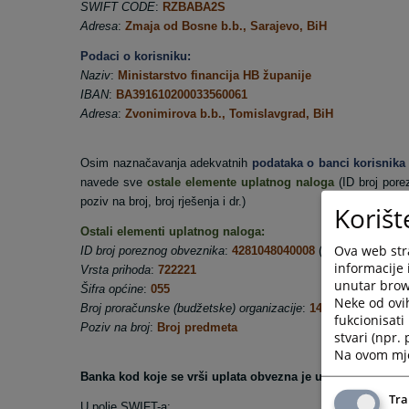
SWIFT CODE
:
RZBABA2S
Adresa
:
Zmaja od Bosne b.b., Sarajevo, BiH
Podaci o korisniku:
Naziv
:
Ministarstvo financija HB županije
IBAN
:
BA391610200033560061
Adresa
:
Zvonimirova b.b., Tomislavgrad, BiH
Osim naznačavanja adekvatnih
podataka o banci korisnika
navede sve
ostale elemente uplatnog naloga
(ID broj porez
poziv na broj, broj rješenja i dr.)
Korišt
Ostali elementi uplatnog naloga:
Ova web stra
ID broj poreznog obveznika
:
4281048040008
(Kantonalni sud u
informacije 
Vrsta prihoda
:
722221
unutar brows
Šifra općine
:
055
Neke od ovi
Broj proračunske (budžetske) organizacije
:
14030001
fukcionisat
Poziv na broj
:
Broj predmeta
stvari (npr.
Na ovom mjes
Banka kod koje se vrši uplata obvezna je upisati sljedeće
Tra
U polje SWIFT-a: