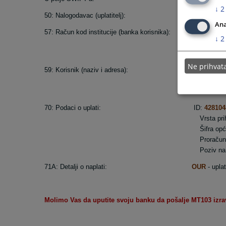
↓
2
50: Nalogodavac (uplatitelj):
Ime i adresa
Ana
57: Račun kod institucije (banka korisnika):
BA39161020
↓
2
Raiffeis
RZBABA
Ne prihva
59: Korisnik (naziv i adresa):
Ministarstv
Zvonimi
80240 T
70: Podaci o uplati: ID:
428104
Vrsta prihod
Šifra općine
Proračunska (budžetska) 
Poziv na bro
71A: Detalji o naplati:
OUR
- uplat
Molimo Vas da uputite svoju banku da pošalje MT103 izra