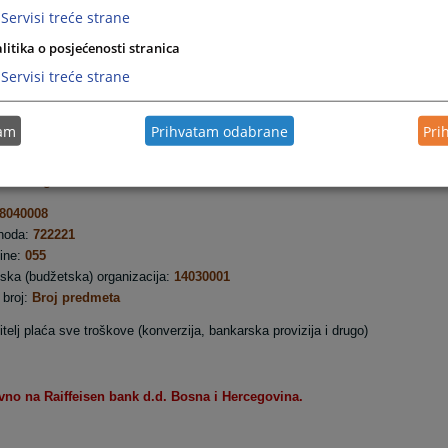
Servisi treće strane
 uplatitelja
litika o posjećenosti stranica
0033560061
Servisi treće strane
en bank d.d. Bosna i Hercegovina
2S
tam
Prihvatam odabrane
Pri
o financija HB županije
rova b.b.
omislavgrad
8040008
a:
722221
:
055
organizacija:
14030001
j:
Broj predmeta
itelj plaća sve troškove (konverzija, bankarska provizija i drugo)
vno na Raiffeisen bank d.d. Bosna i Hercegovina.