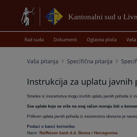
Kantonalni sud u Liv
Rad suda
Dokumenti
Oglasna ploča
Vaša 
Vaša pitanja
Specifična pitanja
Specif
Instrukcija za uplatu javnih
Stranke iz inozemstva mogu izvršiti uplatu javnih prihoda iz
Sve uplate koje se vrše na ovaj račun moraju biti u konv
Prilikom uplata javnih prihoda iz inozemstva obvezno je naves
Podaci o banci korisnika:
Naziv
:
Raiffeisen bank d.d. Bosna i Hercegovina