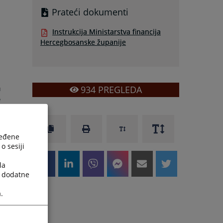
Prateći dokumenti
Instrukcija Ministarstva financija
Hercegbosanske županije
934
PREGLEDA
u
e
ređene
o sesiji
la
a dodatne
.