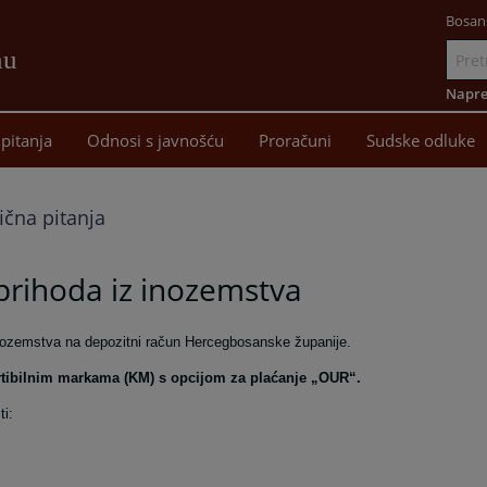
Bosan
nu
Idi
na
Napre
sadržaj
pitanja
Odnosi s javnošću
Proračuni
Sudske odluke
ična pitanja
 prihoda iz inozemstva
 inozemstva na depozitni račun Hercegbosanske županije.
ertibilnim markama (KM) s opcijom za plaćanje „OUR“.
ti: