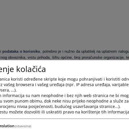
i
podataka o korisniku
, potrebno je i nužno da uplatitelj na uplatnom nalog
nog obveznika, vrstu prihoda, šifru općine, broj proračunske organizacije, t
enje kolačića
nica koristi određene skripte koje mogu pohranjivati i koristiti od
 Livnu)
iz vašeg browsera i vašeg uređaja (npr. IP adresa uređaja, varijable 
era, ...).
h informacija su nam neophodne i bez njih web stranica ne bi mog
i u svom punom obimu, dok neke nisu prijeko neophodne a služe z
 procjenu nivoa posjećenosti, budućeg usavršavanja stranice...).
tu možete dozvoliti ili uskratiti pravo na korištenje tih informacija
 podatke:
nslation
(obavezna)