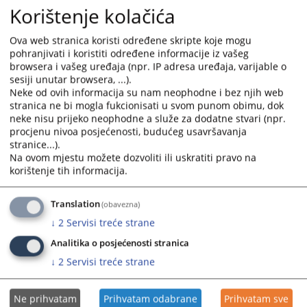
Korištenje kolačića
vijeće Vlade HBŽ, Livno, radi poništenja rješenja i isplate,
odlučujući o žalbi tuženika protiv presude Općinskog suda u
Livnu br. 68 0 Rs 079835 23 Rs od 30.04.2024. godine, na
Ova web stranica koristi određene skripte koje mogu
pohranjivati i koristiti određene informacije iz vašeg
sjednici vijeća održanoj dana 27.11.2024. godine donio je
browsera i vašeg uređaja (npr. IP adresa uređaja, varijable o
slijedeću presudu...
sesiji unutar browsera, ...).
Neke od ovih informacija su nam neophodne i bez njih web
Prikazana vijest je na
:
Hrvatski jezik
stranica ne bi mogla fukcionisati u svom punom obimu, dok
neke nisu prijeko neophodne a služe za dodatne stvari (npr.
Prateći dokumenti
procjenu nivoa posjećenosti, budućeg usavršavanja
stranice...).
68 0 Rs 079835 24 Rsž
Na ovom mjestu možete dozvoliti ili uskratiti pravo na
korištenje tih informacija.
154
PREGLEDA
Translation
(obavezna)
↓
2
Servisi treće strane
Analitika o posjećenosti stranica
↓
2
Servisi treće strane
Ne prihvatam
Prihvatam odabrane
Prihvatam sve