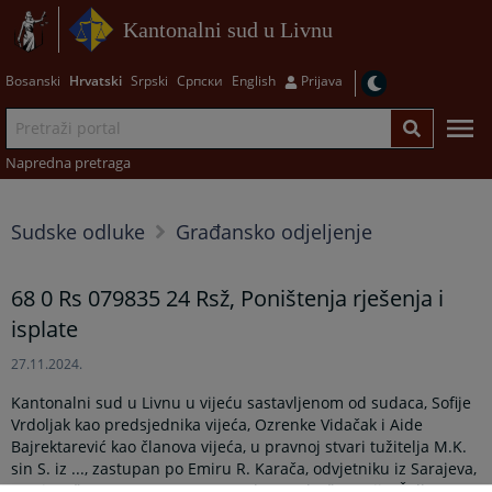
Kantonalni sud u Livnu
Bosanski
Hrvatski
Srpski
Српски
English
Prijava
Napredna pretraga
Sudske odluke
Građansko odjeljenje
68 0 Rs 079835 24 Rsž, Poništenja rješenja i
isplate
27.11.2024.
Kantonalni sud u Livnu u vijeću sastavljenom od sudaca, Sofije
Vrdoljak kao predsjednika vijeća, Ozrenke Vidačak i Aide
Bajrektarević kao članova vijeća, u pravnoj stvari tužitelja M.K.
sin S. iz ..., zastupan po Emiru R. Karača, odvjetniku iz Sarajeva,
protiv tuženog Kanton 10/Hercegbosanska županija, Žalbeno