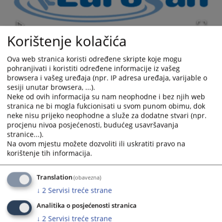
Korištenje kolačića
Ova web stranica koristi određene skripte koje mogu
pohranjivati i koristiti određene informacije iz vašeg
browsera i vašeg uređaja (npr. IP adresa uređaja, varijable o
sesiji unutar browsera, ...).
Odluka o izboru najpovoljnijeg ponuditelja broj 010-0-Su-26-
Neke od ovih informacija su nam neophodne i bez njih web
000054 od 28. siječnja 2026. godine.
stranica ne bi mogla fukcionisati u svom punom obimu, dok
neke nisu prijeko neophodne a služe za dodatne stvari (npr.
Prikazana vijest je na
:
Hrvatski jezik
procjenu nivoa posjećenosti, budućeg usavršavanja
Vijest dostupna još na
:
English language
stranice...).
Na ovom mjestu možete dozvoliti ili uskratiti pravo na
Prateći dokumenti
korištenje tih informacija.
Odluka o izboru najpovoljnijeg ponuditelja
Translation
(obavezna)
↓
2
Servisi treće strane
Analitika o posjećenosti stranica
268
PREGLEDA
↓
2
Servisi treće strane