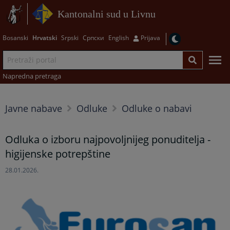
Kantonalni sud u Livnu
Bosanski
Hrvatski
Srpski
Српски
English
Prijava
Napredna pretraga
Javne nabave
Odluke
Odluke o nabavi
Odluka o izboru najpovoljnijeg ponuditelja -
higijenske potrepštine
28.01.2026.