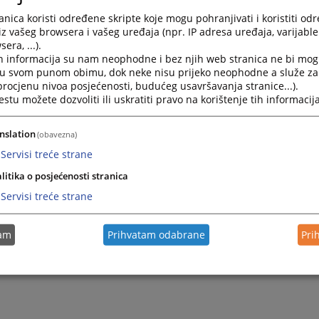
m i tužiteljskom vijeću Bosne i Hercegovine ("Službeni glasnik BiH", bro
nica koristi određene skripte koje mogu pohranjivati i koristiti od
iz vašeg browsera i vašeg uređaja (npr. IP adresa uređaja, varijable 
kom vijeću Bosne i Hercegovine ("Službeni glasnik BiH", broj 50/2024).
era, ...).
h informacija su nam neophodne i bez njih web stranica ne bi mog
i u svom punom obimu, dok neke nisu prijeko neophodne a služe z
 procjenu nivoa posjećenosti, budućeg usavršavanja stranice...).
tu možete dozvoliti ili uskratiti pravo na korištenje tih informacija
nslation
(obavezna)
Servisi treće strane
litika o posjećenosti stranica
Servisi treće strane
tam
Prihvatam odabrane
Pri