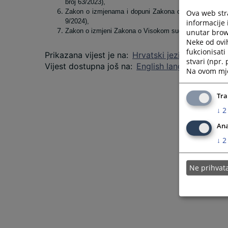
broj 63/2023),
Zakon o izmjenama i dopuni Zakona o Visokom sudbeno
Ova web stra
9/2024),
informacije 
Zakon o izmjeni Zakona o Visokom sudbenom i tužiteljs
unutar brows
Neke od ovi
fukcionisat
Prikazana vijest je na
:
Hrvatski jezik
stvari (npr.
Vijest dostupna još na
:
English language
Na ovom mjes
Tra
↓
2
Ana
↓
2
Ne prihva