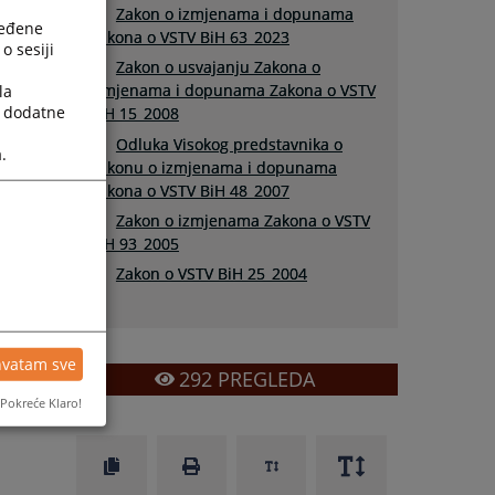
Zakon o izmjenama i dopunama
j
ređene
Zakona o VSTV BiH 63_2023
o sesiji
Zakon o usvajanju Zakona o
izmjenama i dopunama Zakona o VSTV
la
a dodatne
BiH 15_2008
Odluka Visokog predstavnika o
.
Zakonu o izmjenama i dopunama
Zakona o VSTV BiH 48_2007
Zakon o izmjenama Zakona o VSTV
BiH 93_2005
Zakon o VSTV BiH 25_2004
hvatam sve
292
PREGLEDA
Pokreće Klaro!