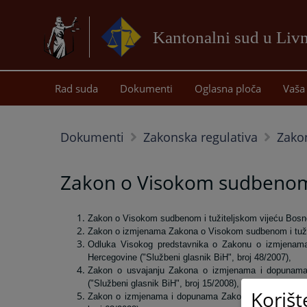
Kantonalni sud u Liv
Rad suda
Dokumenti
Oglasna ploča
Vaša 
Dokumenti
Zakonska regulativa
Zako
Zakon o Visokom sudbenom i
Zakon o Visokom sudbenom i tužiteljskom vijeću Bosne 
Zakon o izmjenama Zakona o Visokom sudbenom i tužite
Odluka Visokog predstavnika o Zakonu o izmjenam
Hercegovine ("Službeni glasnik BiH", broj 48/2007),
Zakon o usvajanju Zakona o izmjenama i dopunama
("Službeni glasnik BiH", broj 15/2008),
Korišt
Zakon o izmjenama i dopunama Zakona o Visokom sudb