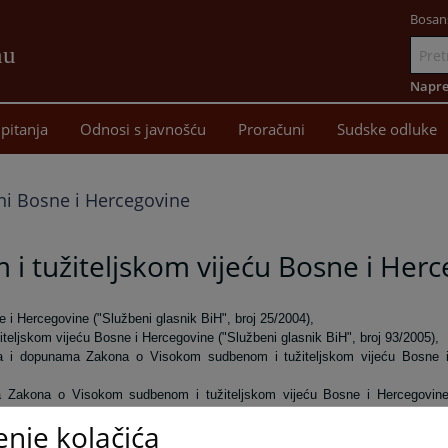
Bosan
nu
Idi
na
Napre
sadržaj
pitanja
Odnosi s javnošću
Proračuni
Sudske odluke
ni Bosne i Hercegovine
 tužiteljskom vijeću Bosne i Herc
i Hercegovine ("Službeni glasnik BiH", broj 25/2004),
ljskom vijeću Bosne i Hercegovine ("Službeni glasnik BiH", broj 93/2005),
a i dopunama Zakona o Visokom sudbenom i tužiteljskom vijeću Bosne 
 Zakona o Visokom sudbenom i tužiteljskom vijeću Bosne i Hercegovin
enje kolačića
enom i tužiteljskom vijeću Bosne i Hercegovine ("Službeni glasnik BiH"