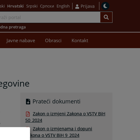
ski
Hrvatski
Srpski
Српски
English
Prijava
dna pretraga
Javne nabave
Obrasci
Kontakt
egovine
Prateći dokumenti
i
Zakon o izmjeni Zakona o VSTV BiH
50_2024
e
Zakon o izmjenama i dopuni
Zakona o VSTV BiH 9_2024
,