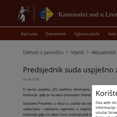
Kantonalni sud u Liv
Rad suda
Dokumenti
Oglasna ploča
Vaša 
Odnosi s javnošću
Vijesti
Aktualnosti
Predsjednik suda uspješno za
02.04.2026.
U okviru projekta „EU podrška reformama pravosudnog sust
Korišt
institucije, gdje je na ulazu postavljen skener prtljage kao izvo
Ova web stra
Sukladno Pravilniku o obuci iz zaštite od ionizirajućeg zračen
informacije 
radijacijsku i nuklearnu sigurnost, u organizaciji tvrtke Eko
unutar brows
institucija gdje se nalazi izvor zračenja pod nazivom „Zaštita