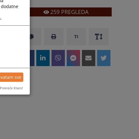
la
a dodatne
259
PREGLEDA
.
hvatam sve
Pokreće Klaro!