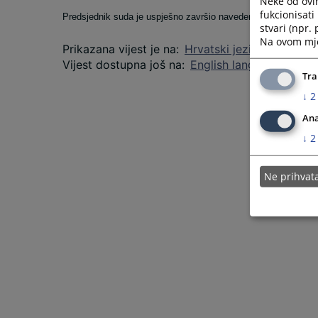
Neke od ovi
fukcionisat
Predsjednik suda je uspješno završio navedeni tečaj, te mu je
stvari (npr.
Na ovom mjes
Prikazana vijest je na
:
Hrvatski jezik
Vijest dostupna još na
:
English language
Tra
↓
2
Ana
↓
2
Ne prihva