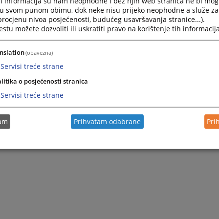
h informacija su nam neophodne i bez njih web stranica ne bi mog
i u svom punom obimu, dok neke nisu prijeko neophodne a služe z
 izdano uvjerenje.
 procjenu nivoa posjećenosti, budućeg usavršavanja stranice...).
tu možete dozvoliti ili uskratiti pravo na korištenje tih informacija
nslation
(obavezna)
Servisi treće strane
litika o posjećenosti stranica
Servisi treće strane
tam
Prihvatam odabrane
Pri