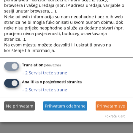
browsera i vašeg uređaja (npr. IP adresa uređaja, varijable o
Prateći dokumenti
sesiji unutar browsera, ...).
Neke od ovih informacija su nam neophodne i bez njih web
Rasprave 27 04 - 03 05 2026
stranica ne bi mogla fukcionisati u svom punom obimu, dok
neke nisu prijeko neophodne a služe za dodatne stvari (npr.
procjenu nivoa posjećenosti, budućeg usavršavanja
stranice...).
90
PREGLEDA
Na ovom mjestu možete dozvoliti ili uskratiti pravo na
korištenje tih informacija.
Translation
(obavezna)
↓
2
Servisi treće strane
Analitika o posjećenosti stranica
↓
2
Servisi treće strane
Ne prihvatam
Prihvatam odabrane
Prihvatam sve
Pokreće Klaro!