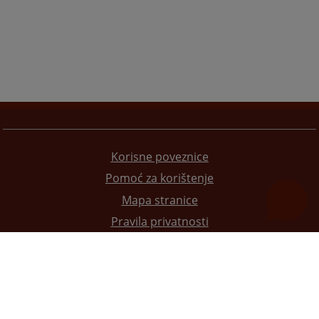
Korisne poveznice
Pomoć za korištenje
Mapa stranice
Pravila privatnosti
Redizajn web stranice je finansirala Evropska unija. Za njen sadržaj isključivo je odgovorno
Visoko sudsko i tužilačko vijeće BiH i ona ne odražava nužno stavove Evropske unije.