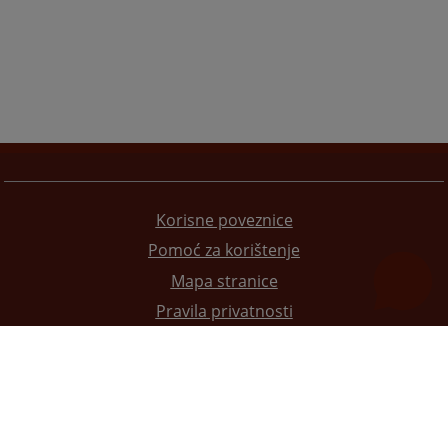
Korisne poveznice
Pomoć za korištenje
Mapa stranice
Pravila privatnosti
Redizajn web stranice je finansirala Evropska unija. Za njen sadržaj isključivo je odgovorno
Visoko sudsko i tužilačko vijeće BiH i ona ne odražava nužno stavove Evropske unije.