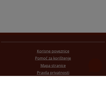
Korisne poveznice
Pomoć za korištenje
Mapa stranice
Pravila privatnosti
Redizajn web stranice je finansirala Evropska unija. Za njen sadržaj isključivo je odgovorno
Visoko sudsko i tužilačko vijeće BiH i ona ne odražava nužno stavove Evropske unije.