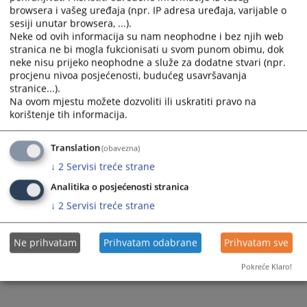
browsera i vašeg uređaja (npr. IP adresa uređaja, varijable o
Prateći dokumenti
sesiji unutar browsera, ...).
Neke od ovih informacija su nam neophodne i bez njih web
Uredba o sadržaju ugovora o koncesiji NN 06_2026
stranica ne bi mogla fukcionisati u svom punom obimu, dok
neke nisu prijeko neophodne a služe za dodatne stvari (npr.
procjenu nivoa posjećenosti, budućeg usavršavanja
stranice...).
102
PREGLEDA
Na ovom mjestu možete dozvoliti ili uskratiti pravo na
korištenje tih informacija.
Translation
(obavezna)
↓
2
Servisi treće strane
Analitika o posjećenosti stranica
↓
2
Servisi treće strane
Ne prihvatam
Prihvatam odabrane
Prihvatam sve
Pokreće Klaro!