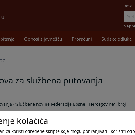
Bosan
nu
Idi
na
Napre
sadržaj
pitanja
Odnosi s javnošću
Proračuni
Sudske odluke
be
va za službena putovanja
anja ("Službene novine Federacije Bosne i Hercegovine", broj
za službena putovanja ("Službene novine Federacije Bosne i
enje kolačića
va za službena putovanja ("Službene novine Federacije Bosne i
nica koristi određene skripte koje mogu pohranjivati i koristiti od