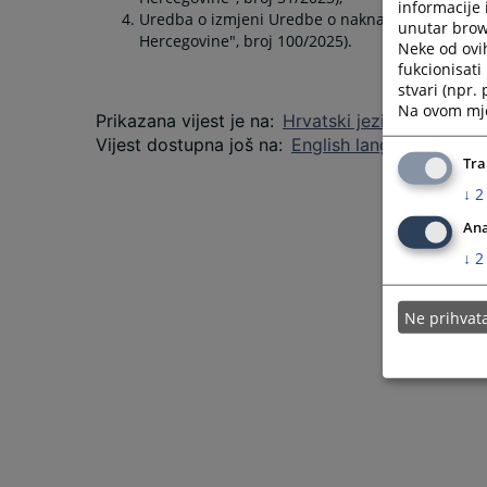
informacije 
Uredba o izmjeni Uredbe o naknadama troškova 
unutar brows
Hercegovine", broj 100/2025).
Neke od ovi
fukcionisat
stvari (npr.
Na ovom mjes
Prikazana vijest je na
:
Hrvatski jezik
Vijest dostupna još na
:
English language
Tra
↓
2
Ana
↓
2
Ne prihva