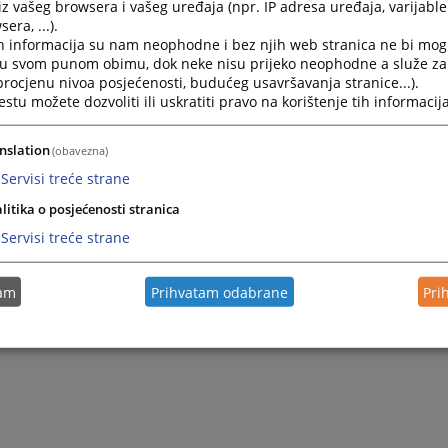
iz vašeg browsera i vašeg uređaja (npr. IP adresa uređaja, varijable 
za službena putovanja ("Službene novine Federacije Bosne i
era, ...).
h informacija su nam neophodne i bez njih web stranica ne bi mog
i u svom punom obimu, dok neke nisu prijeko neophodne a služe z
 procjenu nivoa posjećenosti, budućeg usavršavanja stranice...).
tu možete dozvoliti ili uskratiti pravo na korištenje tih informacija
nslation
(obavezna)
Servisi treće strane
litika o posjećenosti stranica
Servisi treće strane
tam
Prihvatam odabrane
Pri