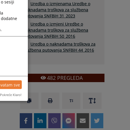
o sesiji
Uredba o izmjenama Uredbe o
naknadama troškova za službena
la
putovanja SNFBiH 31_2023
a dodatne
Uredba o izmjeni Uredbe o
.
naknadama troškova za službena
putovanja SNFBiH 50_2016
Uredba o naknadama troškova za
službena putovanja SNFBiH 44_2016
482
PREGLEDA
hvatam sve
Pokreće Klaro!