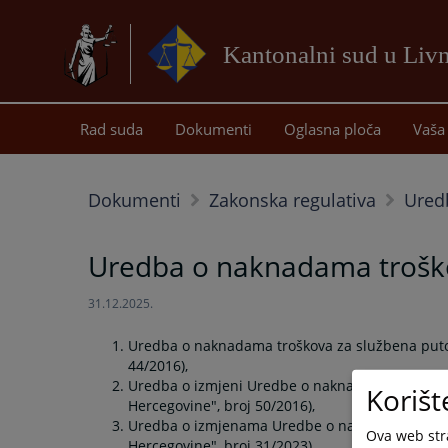
Kantonalni sud u Liv
Rad suda
Dokumenti
Oglasna ploča
Vaša 
Dokumenti
Zakonska regulativa
Ured
Uredba o naknadama troško
31.12.2025.
Uredba o naknadama troškova za službena putov
44/2016),
Uredba o izmjeni Uredbe o naknadama troškova 
Korišt
Hercegovine", broj 50/2016),
Uredba o izmjenama Uredbe o naknadama troško
Ova web stra
Hercegovine", broj 31/2023),