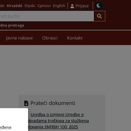
ski
Hrvatski
Srpski
Српски
English
Prijava
dna pretraga
Javne nabave
Obrasci
Kontakt
Prateći dokumenti
Uredba o izmjeni Uredbe o
naknadama troškova za službena
putovanja SNFBiH 100_2025
ređene