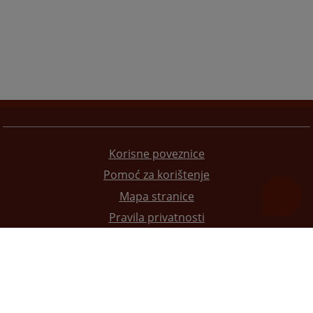
Korisne poveznice
Pomoć za korištenje
Mapa stranice
Pravila privatnosti
Redizajn web stranice je finansirala Evropska unija. Za njen sadržaj isključivo je odgovorno
Visoko sudsko i tužilačko vijeće BiH i ona ne odražava nužno stavove Evropske unije.