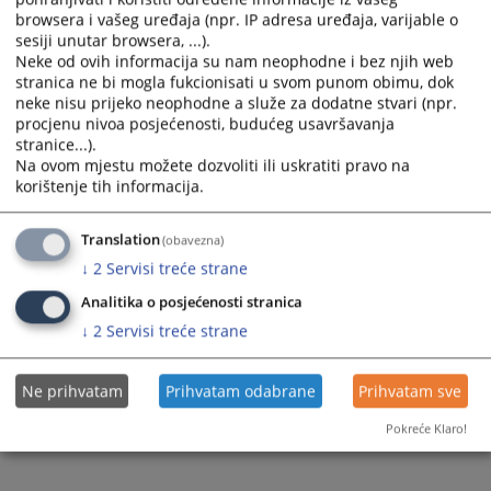
browsera i vašeg uređaja (npr. IP adresa uređaja, varijable o
Prateći dokumenti
sesiji unutar browsera, ...).
Neke od ovih informacija su nam neophodne i bez njih web
Rasprave 06 - 12 04 2026
stranica ne bi mogla fukcionisati u svom punom obimu, dok
neke nisu prijeko neophodne a služe za dodatne stvari (npr.
procjenu nivoa posjećenosti, budućeg usavršavanja
stranice...).
132
PREGLEDA
Na ovom mjestu možete dozvoliti ili uskratiti pravo na
korištenje tih informacija.
Translation
(obavezna)
↓
2
Servisi treće strane
Analitika o posjećenosti stranica
↓
2
Servisi treće strane
Ne prihvatam
Prihvatam odabrane
Prihvatam sve
Pokreće Klaro!