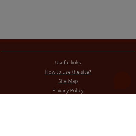
Useful links
How to use the site?
Site Map
Privacy Policy
The redesign of the website was funded by the European Union. It is solely responsible for its content
the High Judicial and Prosecutorial Council of BiH also does not necessarily reflect the views of the
European Union.