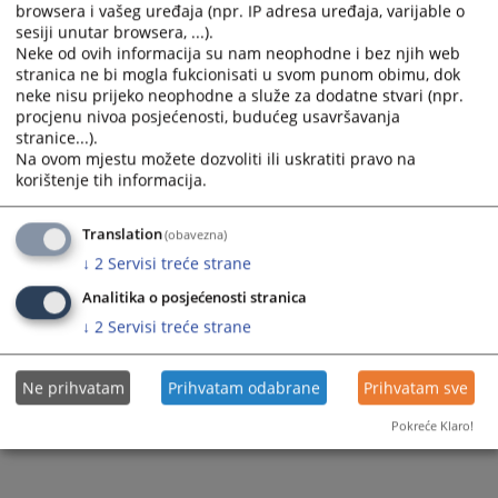
browsera i vašeg uređaja (npr. IP adresa uređaja, varijable o
sesiji unutar browsera, ...).
Weekly Court Calendar from 6. - 12.4.2026
Neke od ovih informacija su nam neophodne i bez njih web
stranica ne bi mogla fukcionisati u svom punom obimu, dok
neke nisu prijeko neophodne a služe za dodatne stvari (npr.
procjenu nivoa posjećenosti, budućeg usavršavanja
107
VIEWS
stranice...).
Na ovom mjestu možete dozvoliti ili uskratiti pravo na
korištenje tih informacija.
Translation
(obavezna)
↓
2
Servisi treće strane
Analitika o posjećenosti stranica
↓
2
Servisi treće strane
Ne prihvatam
Prihvatam odabrane
Prihvatam sve
Pokreće Klaro!