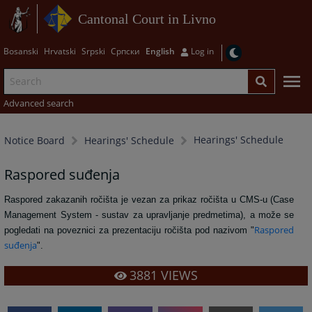
Cantonal Court in Livno
Bosanski
Hrvatski
Srpski
Српски
English
Log in
Advanced search
Hearings' Schedule
Notice Board
Hearings' Schedule
Raspored suđenja
Raspored zakazanih ročišta je vezan za prikaz ročišta u CMS-u (Case
Management System - sustav za upravljanje predmetima), a može se
Raspored
pogledati na poveznici za prezentaciju ročišta pod nazivom "
suđenja
".
3881
VIEWS