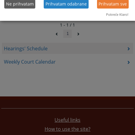
Ne prihvatam
Prihvatam odabrane
Prihvatam sve
Pokreće Klaro!
1 - 1 / 1
1
Hearings' Schedule
Weekly Court Calendar
Useful links
How to use the site?