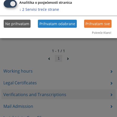
Analitika o posjećenosti stranica
↓
2
Servisi treće strane
Ne prihvatam
Prihvatam odabrane
Prihvatam sve
Pokreće Klaro!
1 - 1 / 1
1
Working hours
Legal Certificates
Verifications and Transcriptions
Mail Admission