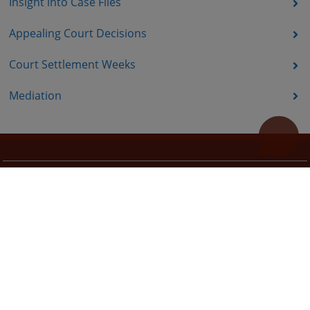
Insight into Case Files
Appealing Court Decisions
Court Settlement Weeks
Mediation
Useful links
How to use the site?
Site Map
Privacy Policy