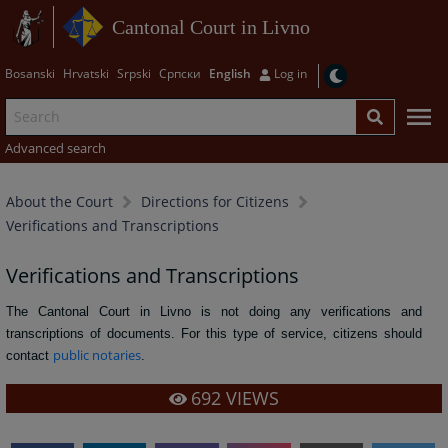
Cantonal Court in Livno
Bosanski
Hrvatski
Srpski
Српски
English
Log in
Advanced search
About the Court
Directions for Citizens
Verifications and Transcriptions
Verifications and Transcriptions
The Cantonal Court in Livno is not doing any verifications and
transcriptions of documents. For this type of service, citizens should
public notaries
contact
.
692
VIEWS