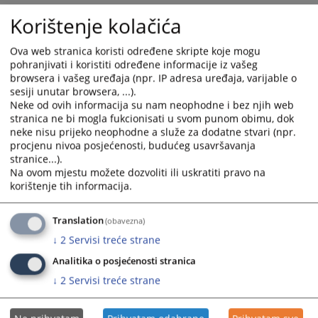
2018
calendar
calendar
Korištenje kolačića
and
and
select
select
Ova web stranica koristi određene skripte koje mogu
a
a
pohranjivati i koristiti određene informacije iz vašeg
date.
date.
browsera i vašeg uređaja (npr. IP adresa uređaja, varijable o
Press
Press
sesiji unutar browsera, ...).
Neke od ovih informacija su nam neophodne i bez njih web
the
the
stranica ne bi mogla fukcionisati u svom punom obimu, dok
question
question
neke nisu prijeko neophodne a služe za dodatne stvari (npr.
mark
mark
procjenu nivoa posjećenosti, budućeg usavršavanja
key
key
stranice...).
to
to
Na ovom mjestu možete dozvoliti ili uskratiti pravo na
get
get
korištenje tih informacija.
the
the
keyboard
keyboard
Translation
(obavezna)
shortcuts
shortcuts
↓
2
Servisi treće strane
for
for
Analitika o posjećenosti stranica
changing
changing
dates.
dates.
↓
2
Servisi treće strane