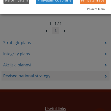
Ne prihvatam
Prihvatam odabrane
Prihvatam sve
Pokreće Klaro!
1 - 1 / 1
1
Strategic plans
Integrity plans
Akcijski planovi
Revised national strategy
Useful links