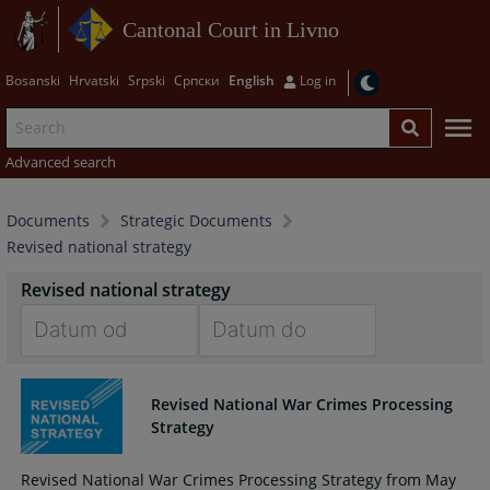
Cantonal Court in Livno
Bosanski
Hrvatski
Srpski
Српски
English
Log in
Advanced search
Documents
Strategic Documents
Revised national strategy
Revised national strategy
Navigate
Navigate
forward
forward
Revised National War Crimes Processing
to
to
Strategy
interact
interact
with
with
Revised National War Crimes Processing Strategy from May
the
the