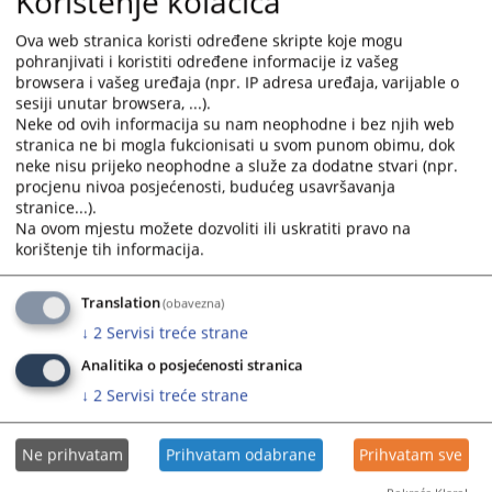
Korištenje kolačića
and
and
Ova web stranica koristi određene skripte koje mogu
select
select
pohranjivati i koristiti određene informacije iz vašeg
a
a
browsera i vašeg uređaja (npr. IP adresa uređaja, varijable o
date.
date.
sesiji unutar browsera, ...).
Press
Press
Neke od ovih informacija su nam neophodne i bez njih web
the
the
stranica ne bi mogla fukcionisati u svom punom obimu, dok
question
question
neke nisu prijeko neophodne a služe za dodatne stvari (npr.
mark
mark
procjenu nivoa posjećenosti, budućeg usavršavanja
stranice...).
key
key
Na ovom mjestu možete dozvoliti ili uskratiti pravo na
to
to
korištenje tih informacija.
get
get
the
the
Translation
(obavezna)
keyboard
keyboard
shortcuts
shortcuts
↓
2
Servisi treće strane
for
for
Analitika o posjećenosti stranica
changing
changing
↓
2
Servisi treće strane
dates.
dates.
Ne prihvatam
Prihvatam odabrane
Prihvatam sve