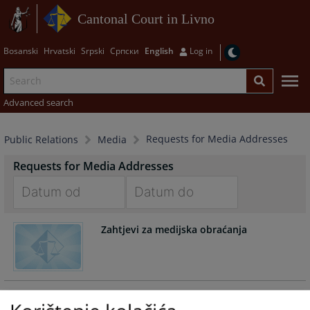
Cantonal Court in Livno
Bosanski
Hrvatski
Srpski
Српски
English
Log in
Advanced search
Requests for Media Addresses
Public Relations
Media
Requests for Media Addresses
Navigate
Navigate
Zahtjevi za medijska obraćanja
forward
forward
to
to
interact
interact
with
with
the
the
calendar
calendar