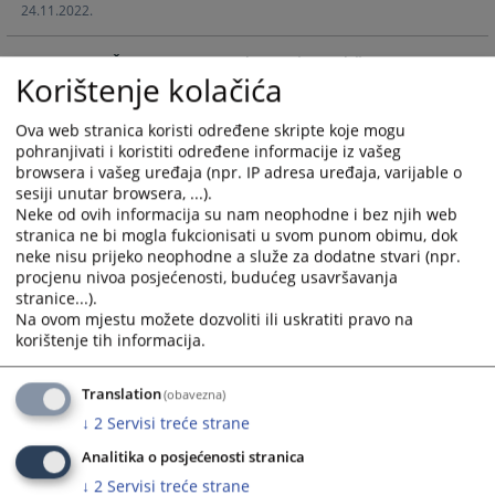
24.11.2022.
and
and
select
select
JAVNI NATJEČAJ za popunu radnog mjesta državnog
a
a
Korištenje kolačića
službenika u Kantonalnom sudu u Livnu
date.
date.
14.07.2020.
Press
Press
Ova web stranica koristi određene skripte koje mogu
the
the
pohranjivati i koristiti određene informacije iz vašeg
JAVNI OGLAS za popunu radnog mjesta namještenika
question
question
browsera i vašeg uređaja (npr. IP adresa uređaja, varijable o
(daktilograf)
mark
mark
sesiji unutar browsera, ...).
04.11.2019.
key
key
Neke od ovih informacija su nam neophodne i bez njih web
stranica ne bi mogla fukcionisati u svom punom obimu, dok
to
to
Public competition for hiring of trainee in the Cantonal
neke nisu prijeko neophodne a služe za dodatne stvari (npr.
get
get
procjenu nivoa posjećenosti, budućeg usavršavanja
Court in Livno
the
the
stranice...).
25.06.2015.
keyboard
keyboard
Na ovom mjestu možete dozvoliti ili uskratiti pravo na
shortcuts
shortcuts
korištenje tih informacija.
JAVNI OGLAS za popunu radnog mjesta namještenika
for
for
(daktilograf)
changing
changing
05.02.2015.
Translation
(obavezna)
dates.
dates.
↓
2
Servisi treće strane
Analitika o posjećenosti stranica
↓
2
Servisi treće strane