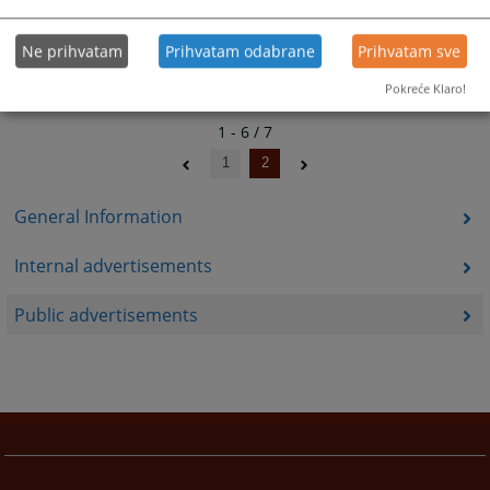
Ne prihvatam
Prihvatam odabrane
Prihvatam sve
Pokreće Klaro!
1 - 6 / 7
1
2
General Information
Internal advertisements
Public advertisements