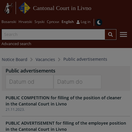
Cantonal Court in Livno
Bosanski
Hrvatski
Srpski
Српски
English
Log in
Advanced search
Public advertisements
Notice Board
Vacancies
Public advertisements
Navigate
Navigate
PUBLIC COMPETITION for filling of the position of cleaner
forward
forward
in the Cantonal Court in Livno
to
to
21.11.2023.
interact
interact
with
with
PUBLIC ADVERTISEMENT for filling of the employee position
the
the
in the Cantonal Court in Livno
calendar
calendar