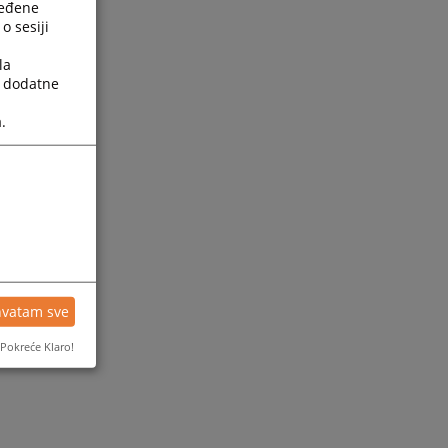
ređene
o sesiji
la
a dodatne
.
hvatam sve
Pokreće Klaro!