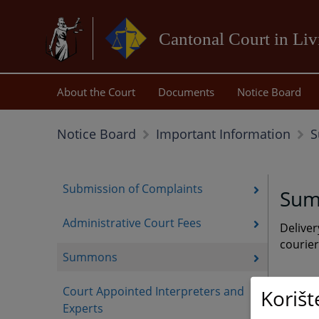
Cantonal Court in Li
About the Court
Documents
Notice Board
Notice Board
Important Information
Submission of Complaints
Su
Administrative Court Fees
Deliver
courier
Summons
Court Appointed Interpreters and
Korišt
Experts