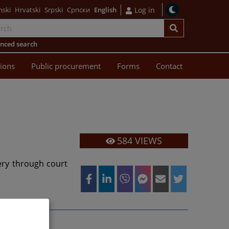
nski
Hrvatski
Srpski
Српски
English
Log in
nced search
sions
Public procurement
Forms
Contact
584
VIEWS
ery through court