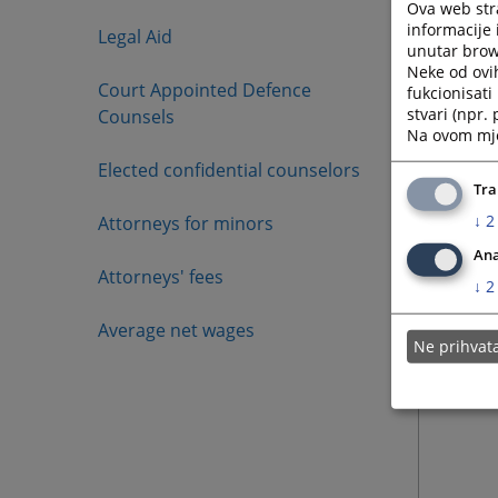
Ova web stra
informacije 
Legal Aid
unutar brows
Neke od ovi
Court Appointed Defence
fukcionisat
stvari (npr.
Counsels
Na ovom mjes
Elected confidential counselors
Tra
↓
2
Attorneys for minors
Ana
Attorneys' fees
↓
2
Average net wages
Ne prihva