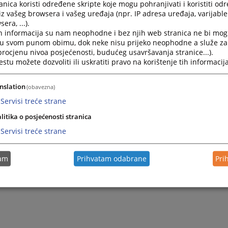
nica koristi određene skripte koje mogu pohranjivati i koristiti od
iz vašeg browsera i vašeg uređaja (npr. IP adresa uređaja, varijable 
era, ...).
h informacija su nam neophodne i bez njih web stranica ne bi mog
i u svom punom obimu, dok neke nisu prijeko neophodne a služe z
 procjenu nivoa posjećenosti, budućeg usavršavanja stranice...).
tu možete dozvoliti ili uskratiti pravo na korištenje tih informacija
nslation
(obavezna)
Servisi treće strane
litika o posjećenosti stranica
Servisi treće strane
tam
Prihvatam odabrane
Pri