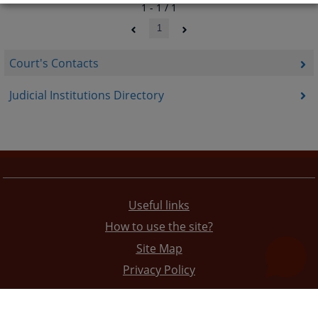
1 - 1 / 1
1
Court's Contacts
Judicial Institutions Directory
Useful links
How to use the site?
Site Map
Privacy Policy