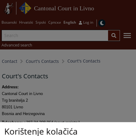
Cantonal Court in Livno
Bosanski
Hrvatski
Srpski
Српски
English
Log in
Advanced search
Court's Contacts
Contact
Court's Contacts
Court's Contacts
Address
:
Cantonal Court in Livno
Trg branitelja 2
80101 Livno
Bosnia and Herzegovina
Telephone
:
+387 34 208-064 (court registry)
Korištenje kolačića
Fax
:
+387 34 202-182