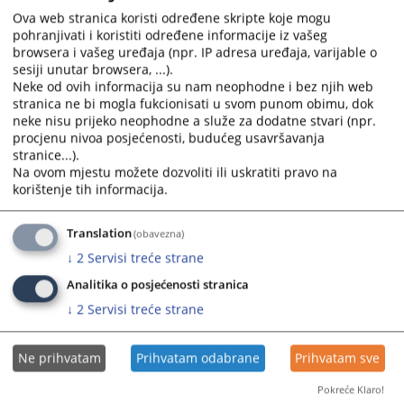
ksud-livno@pravosudje.ba
E-mail
:
Ova web stranica koristi određene skripte koje mogu
pohranjivati i koristiti određene informacije iz vašeg
JIB
:
4281048040008
browsera i vašeg uređaja (npr. IP adresa uređaja, varijable o
sesiji unutar browsera, ...).
289
VIEWS
Neke od ovih informacija su nam neophodne i bez njih web
stranica ne bi mogla fukcionisati u svom punom obimu, dok
neke nisu prijeko neophodne a služe za dodatne stvari (npr.
procjenu nivoa posjećenosti, budućeg usavršavanja
stranice...).
Na ovom mjestu možete dozvoliti ili uskratiti pravo na
korištenje tih informacija.
Translation
(obavezna)
↓
2
Servisi treće strane
Analitika o posjećenosti stranica
↓
2
Servisi treće strane
Ne prihvatam
Prihvatam odabrane
Prihvatam sve
Pokreće Klaro!