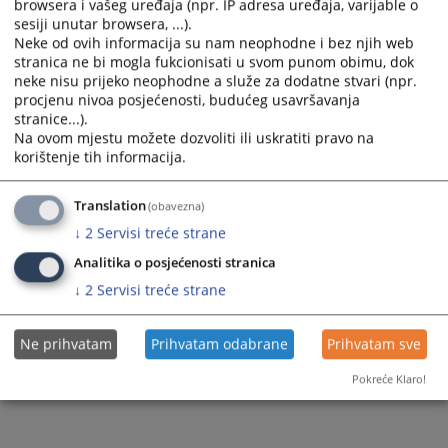
browsera i vašeg uređaja (npr. IP adresa uređaja, varijable o
Remember me
sesiji unutar browsera, ...).
Neke od ovih informacija su nam neophodne i bez njih web
stranica ne bi mogla fukcionisati u svom punom obimu, dok
Log in
neke nisu prijeko neophodne a služe za dodatne stvari (npr.
procjenu nivoa posjećenosti, budućeg usavršavanja
Forgot your password?
stranice...).
Na ovom mjestu možete dozvoliti ili uskratiti pravo na
Become a member?
korištenje tih informacija.
Translation
(obavezna)
↓
2
Servisi treće strane
Analitika o posjećenosti stranica
↓
2
Servisi treće strane
Ne prihvatam
Prihvatam odabrane
Prihvatam sve
Pokreće Klaro!