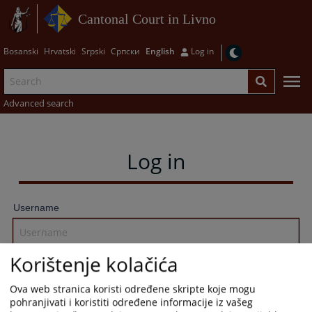
Cantonal Court in Livno
Bosanski
Hrvatski
Srpski
Српски
English
Log in
Advanced search
Log in
Username
Korištenje kolačića
Password
Ova web stranica koristi određene skripte koje mogu
pohranjivati i koristiti određene informacije iz vašeg