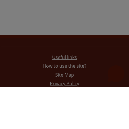
Useful links
How to use the site?
Site Map
Privacy Policy
The redesign of the website was funded by the European Union. It is solely responsible for its content
the High Judicial and Prosecutorial Council of BiH also does not necessarily reflect the views of the
European Union.