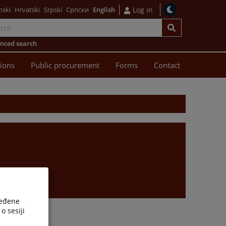
nski
Hrvatski
Srpski
Српски
English
Log in
nced search
sions
Public procurement
Forms
Contact
ređene
o sesiji