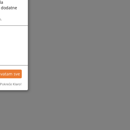
la
a dodatne
.
hvatam sve
Pokreće Klaro!