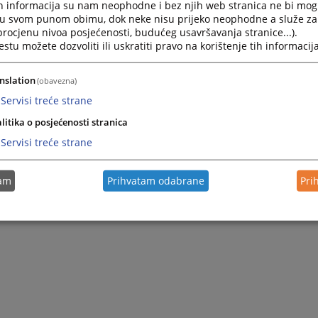
h informacija su nam neophodne i bez njih web stranica ne bi mog
i u svom punom obimu, dok neke nisu prijeko neophodne a služe z
 procjenu nivoa posjećenosti, budućeg usavršavanja stranice...).
tu možete dozvoliti ili uskratiti pravo na korištenje tih informacija
nslation
(obavezna)
Servisi treće strane
litika o posjećenosti stranica
Servisi treće strane
tam
Prihvatam odabrane
Pri