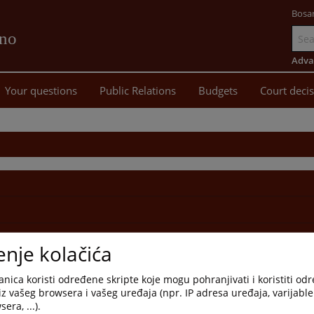
Bosa
vno
Go
to
Adva
main
Your questions
Public Relations
Budgets
Court deci
content
enje kolačića
nica koristi određene skripte koje mogu pohranjivati i koristiti od
iz vašeg browsera i vašeg uređaja (npr. IP adresa uređaja, varijable 
era, ...).