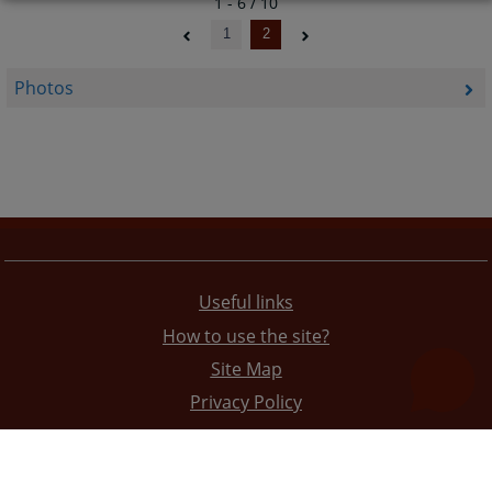
1 - 6 / 10
1
2
Photos
Useful links
How to use the site?
Site Map
Privacy Policy