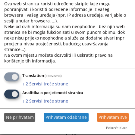
Ova web stranica koristi određene skripte koje mogu
select
select
pohranjivati i koristiti određene informacije iz vašeg
a
a
Sjednica VSTV-a u Kantonalnom sudu
browsera i vašeg uređaja (npr. IP adresa uređaja, varijable o
30.10.2008.
date.
date.
sesiji unutar browsera, ...).
Press
Press
Neke od ovih informacija su nam neophodne i bez njih web
the
the
stranica ne bi mogla fukcionisati u svom punom obimu, dok
Završna svečanost povodom završetka uvođenja CMS-a u
neke nisu prijeko neophodne a služe za dodatne stvari (npr.
question
question
sudovima Kantona 10
procjenu nivoa posjećenosti, budućeg usavršavanja
25.09.2008.
mark
mark
stranice...).
key
key
Na ovom mjestu možete dozvoliti ili uskratiti pravo na
to
to
Sud prešao na Sustav za upravljanje sudskim predmetima
korištenje tih informacija.
(CMS)
get
get
10.09.2008.
the
the
Translation
(obavezna)
keyboard
keyboard
↓
2
Servisi treće strane
shortcuts
shortcuts
for
for
Analitika o posjećenosti stranica
changing
changing
↓
2
Servisi treće strane
dates.
dates.
Ne prihvatam
Prihvatam odabrane
Prihvatam sve
Pokreće Klaro!