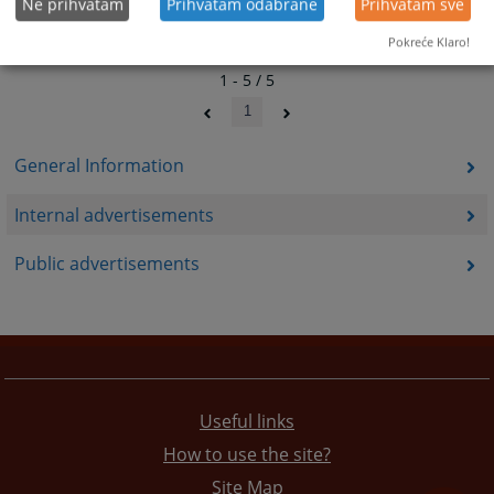
Ne prihvatam
Prihvatam odabrane
Prihvatam sve
Pokreće Klaro!
1 - 5 / 5
1
General Information
Internal advertisements
Public advertisements
Useful links
How to use the site?
Site Map