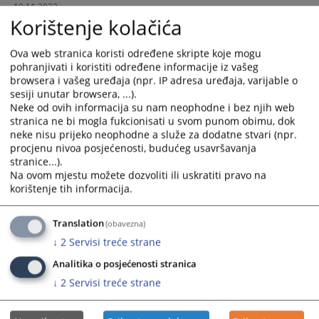
10.11.2022.
and
and
Korištenje kolačića
select
select
INTERNI OGLAS za popunu radnog mjesta državnog
a
a
Ova web stranica koristi određene skripte koje mogu
službenika u Kantonalnom sudu u Livnu
date.
date.
pohranjivati i koristiti određene informacije iz vašeg
22.06.2020.
Press
Press
browsera i vašeg uređaja (npr. IP adresa uređaja, varijable o
the
the
sesiji unutar browsera, ...).
Interni oglas za popunu radnog mjesta namještenika u
question
question
Neke od ovih informacija su nam neophodne i bez njih web
Kantonalnom sudu u Livnu
stranica ne bi mogla fukcionisati u svom punom obimu, dok
mark
mark
21.10.2019.
neke nisu prijeko neophodne a služe za dodatne stvari (npr.
key
key
procjenu nivoa posjećenosti, budućeg usavršavanja
to
to
stranice...).
Interni oglas za popunu radnog mjesta namještenika u
get
get
Na ovom mjestu možete dozvoliti ili uskratiti pravo na
Kantonalnom sudu u Livnu
the
the
korištenje tih informacija.
14.01.2015.
keyboard
keyboard
shortcuts
shortcuts
Translation
(obavezna)
for
for
↓
2
Servisi treće strane
changing
changing
dates.
dates.
Analitika o posjećenosti stranica
↓
2
Servisi treće strane