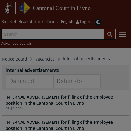
Cantonal Court in Livno
Bosanski
Hrvatski
Srpski
Српски
English
Log in
Advanced search
Internal advertisements
Notice Board
Vacancies
Internal advertisements
Navigate
Navigate
INTERNAL ADVERTISEMENT for filling of the employee
forward
forward
position in the Cantonal Court in Livno
to
to
03.12.2024.
interact
interact
with
with
INTERNAL ADVERTISEMENT for filling of the employee
the
the
position in the Cantonal Court in Livno
calendar
calendar