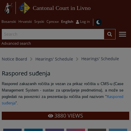
Cantonal Court in Livno
Bosanski
Hrvatski
Srpski
Српски
English
Log in
Advanced search
Hearings' Schedule
Notice Board
Hearings' Schedule
Raspored suđenja
Raspored zakazanih ročišta je vezan za prikaz ročišta u CMS-u (Case
Management System - sustav za upravljanje predmetima), a može se
Raspored
pogledati na poveznici za prezentaciju ročišta pod nazivom "
suđenja
".
3880
VIEWS