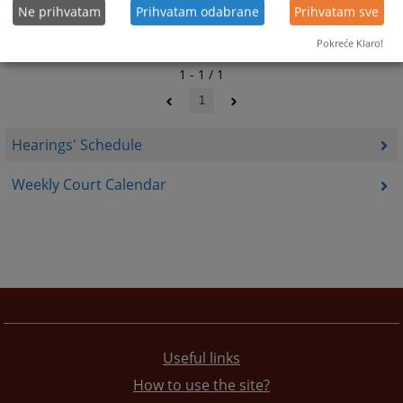
Ne prihvatam
Prihvatam odabrane
Prihvatam sve
Pokreće Klaro!
1 - 1 / 1
1
Hearings' Schedule
Weekly Court Calendar
Useful links
How to use the site?