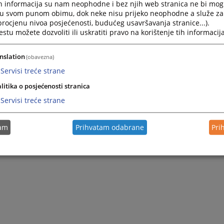
h informacija su nam neophodne i bez njih web stranica ne bi mog
i u svom punom obimu, dok neke nisu prijeko neophodne a služe z
 procjenu nivoa posjećenosti, budućeg usavršavanja stranice...).
tu možete dozvoliti ili uskratiti pravo na korištenje tih informacija
nslation
(obavezna)
Servisi treće strane
litika o posjećenosti stranica
Servisi treće strane
tam
Prihvatam odabrane
Pri