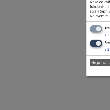
Neke od ovi
fukcionisat
stvari (npr.
Na ovom mjes
Tra
↓
2
Ana
↓
2
Ne prihva