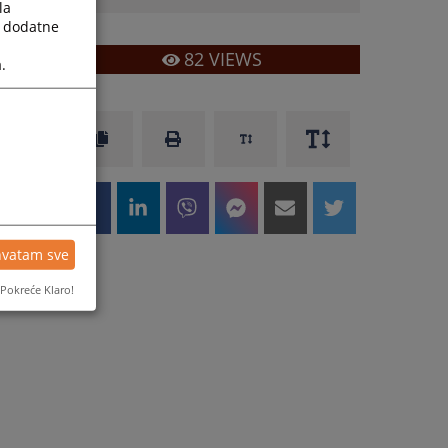
la
a dodatne
82
VIEWS
.
hvatam sve
Pokreće Klaro!