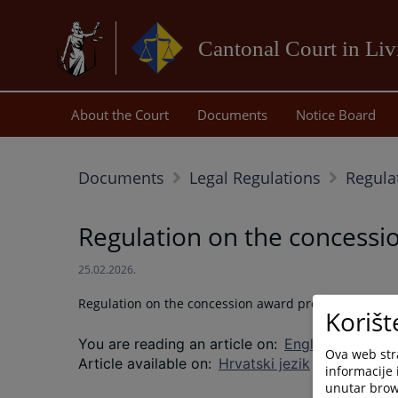
Cantonal Court in Li
About the Court
Documents
Notice Board
Documents
Legal Regulations
Regula
Regulation on the concess
25.02.2026.
Regulation on the concession award procedure
("
Offi
Korišt
You are reading an article on
:
English language
Ova web stra
Article available on
:
Hrvatski jezik
informacije 
unutar brows