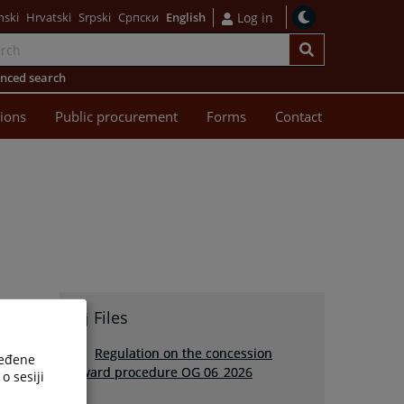
nski
Hrvatski
Srpski
Српски
English
Log in
nced search
sions
Public procurement
Forms
Contact
Files
Regulation on the concession
ređene
award procedure OG 06_2026
o sesiji