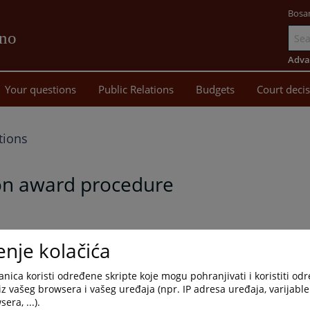
Bosa
vno
Go
to
Adva
main
Your questions
Public Relations
Budgets
Court deci
content
tions
ion award procedure
cial Gazette of the Herzegbosnian County
", number 6/2026)
enje kolačića
nica koristi određene skripte koje mogu pohranjivati i koristiti od
iz vašeg browsera i vašeg uređaja (npr. IP adresa uređaja, varijable 
era, ...).