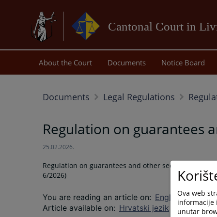
Cantonal Court in Li
About the Court
Documents
Notice Board
Documents
Legal Regulations
Regula
Regulation on guarantees a
25.02.2026.
Regulation on guarantees and other security instru
Korišt
6/2026)
Ova web stra
You are reading an article on
:
English language
informacije 
Article available on
:
Hrvatski jezik
unutar brows