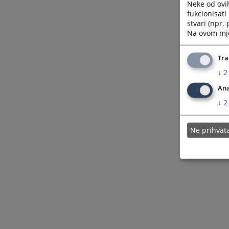
Neke od ovi
fukcionisat
stvari (npr.
Na ovom mjes
Tra
↓
2
Ana
↓
2
Ne prihva