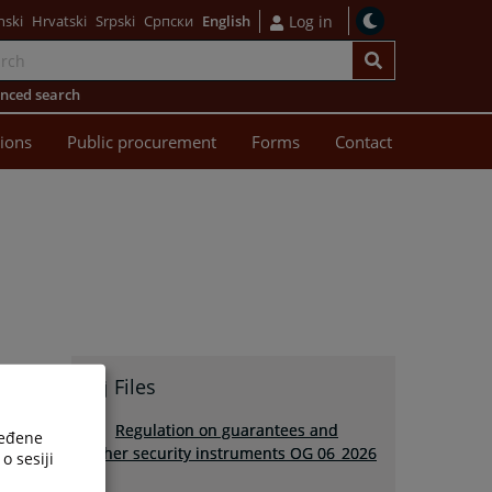
nski
Hrvatski
Srpski
Српски
English
Log in
nced search
sions
Public procurement
Forms
Contact
Files
Regulation on guarantees and
ređene
other security instruments OG 06_2026
o sesiji