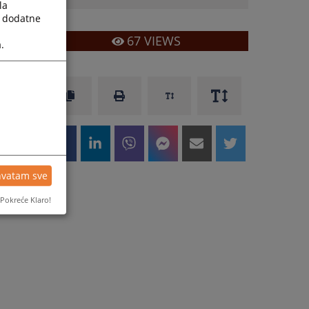
la
a dodatne
67
VIEWS
.
hvatam sve
Pokreće Klaro!