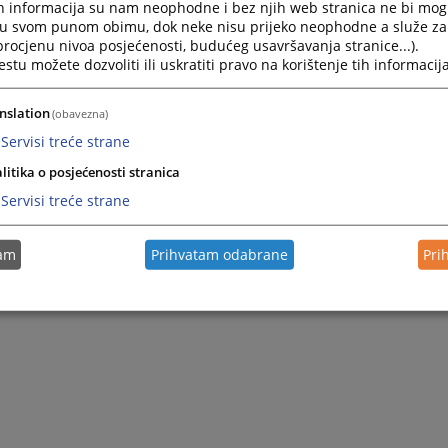
h informacija su nam neophodne i bez njih web stranica ne bi mog
i u svom punom obimu, dok neke nisu prijeko neophodne a služe z
 procjenu nivoa posjećenosti, budućeg usavršavanja stranice...).
tu možete dozvoliti ili uskratiti pravo na korištenje tih informacija
nslation
(obavezna)
Servisi treće strane
litika o posjećenosti stranica
Servisi treće strane
tam
Prihvatam odabrane
Pri