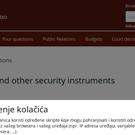
Bosa
vno
Go
to
Adva
main
Your questions
Public Relations
Budgets
Court deci
content
tions
nd other security instruments
ments
("
Official Gazette of the Herzegbosnian County
", number
enje kolačića
nica koristi određene skripte koje mogu pohranjivati i koristiti od
iz vašeg browsera i vašeg uređaja (npr. IP adresa uređaja, varijable 
era, ...).