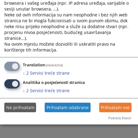
browsera i vašeg uređaja (npr. IP adresa uređaja, varijable o
sesiji unutar browsera, ...).
Weekly Court Calendar from 13. - 19.4.2026
Neke od ovih informacija su nam neophodne i bez njih web
stranica ne bi mogla fukcionisati u svom punom obimu, dok
neke nisu prijeko neophodne a služe za dodatne stvari (npr.
procjenu nivoa posjećenosti, budućeg usavršavanja
118
VIEWS
stranice...).
Na ovom mjestu možete dozvoliti ili uskratiti pravo na
korištenje tih informacija.
Translation
(obavezna)
↓
2
Servisi treće strane
Analitika o posjećenosti stranica
↓
2
Servisi treće strane
Ne prihvatam
Prihvatam odabrane
Prihvatam sve
Pokreće Klaro!