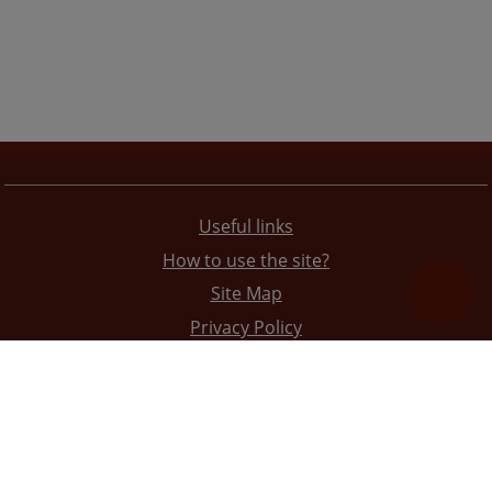
Useful links
How to use the site?
Site Map
Privacy Policy
The redesign of the website was funded by the European Union. It is solely responsible for its content
the High Judicial and Prosecutorial Council of BiH also does not necessarily reflect the views of the
European Union.